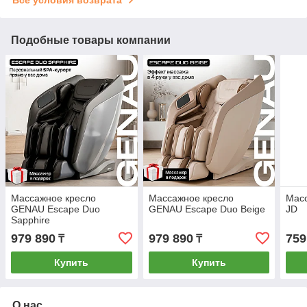
Подобные товары компании
Массажное кресло
Массажное кресло
Мас
GENAU Escape Duo
GENAU Escape Duo Beige
JD
Sapphire
979 890
979 890
759
₸
₸
Купить
Купить
О нас