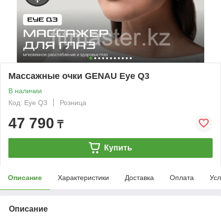
Массажные очки GENAU Eye Q3
В наличии
Код: Eye Q3
Розница
47 790
₸
Купить
Описание
Характеристики
Доставка
Оплата
Усл
Описание