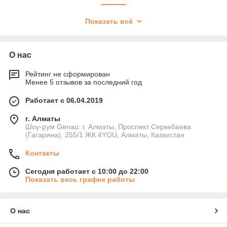
Показать всё
О нас
Стимуляция кровообращения
Рейтинг не сформирован
Изменение положения тела способствует лучшему
Менее 5 отзывов за последний год
кровообращению, что полезно для сердца и сосудов.
Также улучшается лимфодренаж, снижается риск
Работает с 06.04.2019
варикозного расширения вен.
г. Алматы
Шоу-рум Genau: г. Алматы, Проспект Серкебаева
(Гагарина), 255/1 ЖК 4YOU, Алматы, Казахстан
Контакты
Сегодня работает с 10:00 до 22:00
Снижение болевых ощущений
Показать весь график работы
Инверсионный стол для позвоночника помогает
расслабить мышцы спины, снизить давление на
О нас
межпозвонковые диски. Регулярное применение
способствует гибкости и осанке.