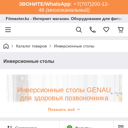
ЗВОНИТЕ/WhatsApp
: +7(707)200-12-
48
(многоканальный)
Fitmaster.kz - Интернет магазин. Оборудование для фитнес
Каталог товаров
Инверсионные столы
Инверсионные столы
Инверсионные столы GENAU
для здоровья позвоночника
Показать всё
Интернет-магазин «Fitmaster.kz» предлагает
современные решения в сфере тренировок и
поддержания здоровья. В нашем каталоге можно
Сортировка
0
Фильтры