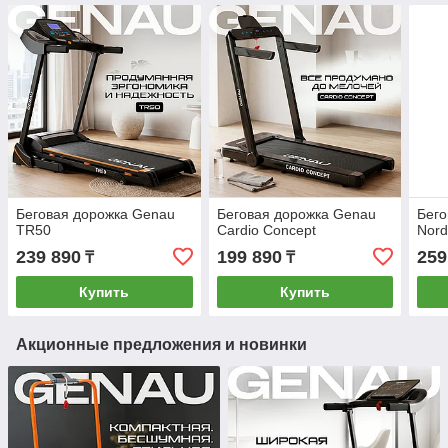
Беговая дорожка Genau
Беговая дорожка Genau
Бег
TR50
Cardio Concept
Nord
239 890
199 890
259
₸
₸
Купить
Купить
Акционные предложения и новинки