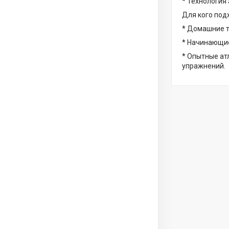
* Технология
Для кого под
* Домашние т
* Начинающие
* Опытные ат
упражнений.