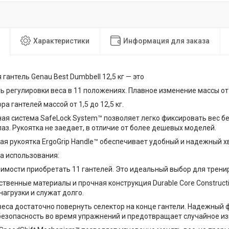
Характеристики
Информация для заказа
гантель Genau Best Dumbbell 12,5 кг — это
 регулировки веса в 11 положениях. Плавное изменение массы от 1
ра гантелей массой от 1,5 до 12,5 кг.
ная система SafeLock System™ позволяет легко фиксировать вес б
аз. Рукоятка не заедает, в отличие от более дешевых моделей.
ая рукоятка ErgoGrip Handle™ обеспечивает удобный и надежный хв
а использования:
димости приобретать 11 гантелей. Это идеальный выбор для трени
ственные материалы и прочная конструкция Durable Core Constru
нагрузки и служат долго.
веса достаточно повернуть селектор на конце гантели. Надежный 
безопасность во время упражнений и предотвращает случайное и