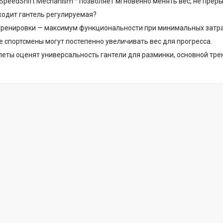
 SpeedShift Mechanism™ позволяет мгновенно менять вес, не прер
ходит гантель регулируемая?
ренировки — максимум функциональности при минимальных затра
 спортсмены могут постепенно увеличивать вес для прогресса.
леты оценят универсальность гантели для разминки, основной тре