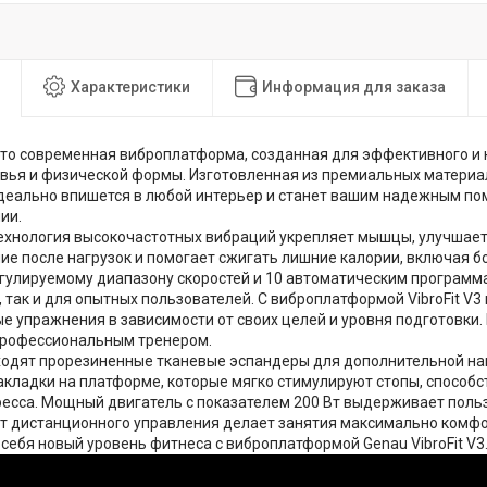
Характеристики
Информация для заказа
— это современная виброплатформа, созданная для эффективного 
вья и физической формы. Изготовленная из премиальных материал
идеально впишется в любой интерьер и станет вашим надежным по
ии.
ехнология высокочастотных вибраций укрепляет мышцы, улучшает
ие после нагрузок и помогает сжигать лишние калории, включая б
гулируемому диапазону скоростей и 10 автоматическим программам,
, так и для опытных пользователей. С виброплатформой VibroFit V
е упражнения в зависимости от своих целей и уровня подготовки
профессиональным тренером.
ходят прорезиненные тканевые эспандеры для дополнительной на
кладки на платформе, которые мягко стимулируют стопы, способс
есса. Мощный двигатель с показателем 200 Вт выдерживает пользо
т дистанционного управления делает занятия максимально комф
 себя новый уровень фитнеса с виброплатформой Genau VibroFit V3