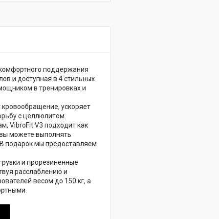
и комфортного поддержания
ов и доступная в 4 стильных
мощником в тренировках и
 кровообращение, ускоряет
орьбу с целлюлитом.
 VibroFit V3 подходит как
3 вы можете выполнять
. В подарок мы предоставляем
грузки и прорезиненные
твуя расслаблению и
вателей весом до 150 кг, а
ортными.
.