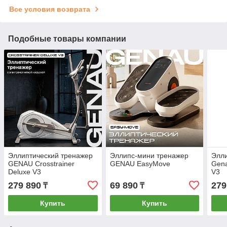
Все условия возврата
Подобные товары компании
Эллиптический тренажер
Эллипс-мини тренажер
Элли
GENAU Crosstrainer
GENAU EasyMove
Gena
Deluxe V3
V3
279 890
69 890
279
₸
₸
Купить
Купить